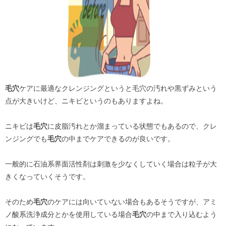
毛穴
ケアに最適なクレンジングというと毛穴の汚れや黒ずみという
点が大きいけど、ニキビというのもありますよね。
ニキビは
毛穴
に皮脂汚れとか溜まっている状態でもあるので、クレ
ンジングでも
毛穴
の中までケアできるのが良いです。
一般的に石油系界面活性剤は刺激を少なくしていく場合は粒子が大
きくなっていくそうです。
そのため
毛穴
のケアには向いていない場合もあるそうですが、アミ
ノ酸系洗浄成分とかを使用している場合
毛穴
の中まで入り込むよう