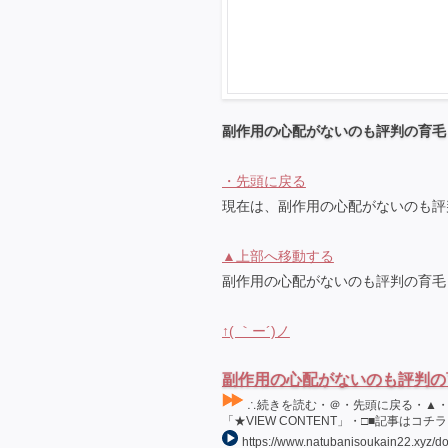
副作用の心配がないのも評判の育毛
・先頭に戻る
現在は、副作用の心配がないのも評
▲上部へ移動する
副作用の心配がないのも評判の育毛
↑( ｀ー´)ノ
副作用の心配がないのも評判の
∴続きを読む・＠・先頭に戻る・▲・上部
「★VIEW CONTENT」・□■記事はコチラ・L
https://www.natubanisoukain22.xyz/d