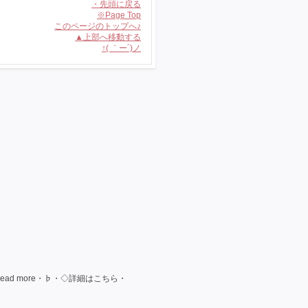
・先頭に戻る
※Page Top
このページのトップへ♪
▲上部へ移動する
↑( ｀ー´)ノ
ad more・♭・◇詳細はこちら・