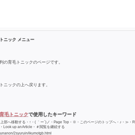
トニック メニュー
判の育毛トニックのページです。
トニックの上へ戻ります。
育毛トニック
で使用したキーワード
へ移動する・↑・( ｀ー´)ノ・Page Top・※・このページのトップへ・♪・≫・Re
ook up an Article・＃閲覧を継続する
ounanon/2syuruin/ikumotgb.html