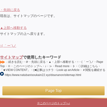
・先頭に戻る
現在は、サイトマップのページです。
▲上部へ移動する
サイトマップの上へ戻ります。
↑( ｀ー´)ノ
サイトマップ
で使用したキーワード
∴続きを読む・＠・先頭に戻る・▲・上部へ移動する・↑・( ｀ー´)ノ・Page
Top・※・このページのトップへ・♪・≫・Read more・♭・◇詳細はこちら・
「★VIEW CONTENT」・□■記事はコチラ・Look up an Article・＃閲覧を継続する
https://www.natubanisoukain22.xyz/dounanon/sitemap.html
Page Top
※このページのトップへ♪