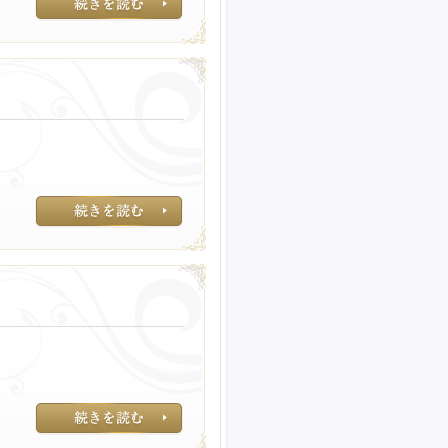
起こり得る副作用
キューティクルが
ランキングで評判