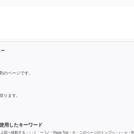
ュー
剤のページです。
戻ります。
使用したキーワード
へ移動する・↑・( ｀ー´)ノ・Page Top・※・このページのトップへ・♪・≫・Re