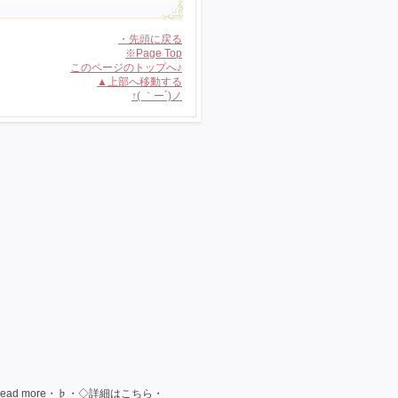
・先頭に戻る
※Page Top
このページのトップへ♪
▲上部へ移動する
↑( ｀ー´)ノ
ad more・♭・◇詳細はこちら・