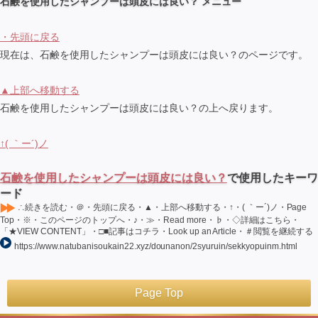
石鹸を使用したシャンプーは頭皮には良い？ メニュー
・先頭に戻る
現在は、石鹸を使用したシャンプーは頭皮には良い？のページです。
▲上部へ移動する
石鹸を使用したシャンプーは頭皮には良い？の上へ戻ります。
↑( ｀ー´)ノ
石鹸を使用したシャンプーは頭皮には良い？
で使用したキーワ
ード
∴続きを読む・＠・先頭に戻る・▲・上部へ移動する・↑・( ｀ー´)ノ・Page
Top・※・このページのトップへ・♪・≫・Read more・♭・◇詳細はこちら・
「★VIEW CONTENT」・□■記事はコチラ・Look up an Article・＃閲覧を継続する
https://www.natubanisoukain22.xyz/dounanon/2syuruin/sekkyopuinm.html
Page Top