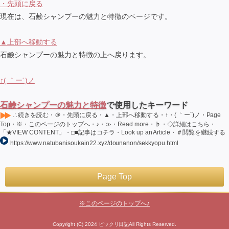
・先頭に戻る
現在は、石鹸シャンプーの魅力と特徴のページです。
▲上部へ移動する
石鹸シャンプーの魅力と特徴の上へ戻ります。
↑( ｀ー´)ノ
石鹸シャンプーの魅力と特徴
で使用したキーワード
∴続きを読む・＠・先頭に戻る・▲・上部へ移動する・↑・( ｀ー´)ノ・Page
Top・※・このページのトップへ・♪・≫・Read more・♭・◇詳細はこちら・
「★VIEW CONTENT」・□■記事はコチラ・Look up an Article・＃閲覧を継続する
https://www.natubanisoukain22.xyz/dounanon/sekkyopu.html
Page Top
※このページのトップへ♪
Copyright (C) 2024 ビックリ日記All Rights Reserved.